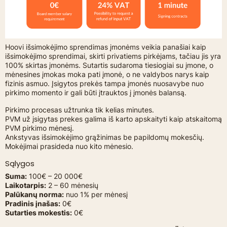
Hoovi išsimokėjimo sprendimas įmonėms veikia panašiai kaip
išsimokėjimo sprendimai, skirti privatiems pirkėjams, tačiau jis yra
100% skirtas įmonėms. Sutartis sudaroma tiesiogiai su įmone, o
mėnesines įmokas moka pati įmonė, o ne valdybos narys kaip
fizinis asmuo. Įsigytos prekės tampa įmonės nuosavybe nuo
pirkimo momento ir gali būti įtrauktos į įmonės balansą.
Pirkimo procesas užtrunka tik kelias minutes.
PVM už įsigytas prekes galima iš karto apskaityti kaip atskaitomą
PVM pirkimo mėnesį.
Ankstyvas išsimokėjimo grąžinimas be papildomų mokesčių.
Mokėjimai prasideda nuo kito mėnesio.
Sąlygos
Suma:
100€ – 20 000€
Laikotarpis:
2 – 60 mėnesių
Palūkanų norma:
nuo 1% per mėnesį
Pradinis įnašas:
0€
Sutarties mokestis:
0€