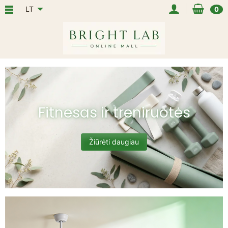
LT
0
Fitnesas ir treniruotės
Žiūrėti daugiau