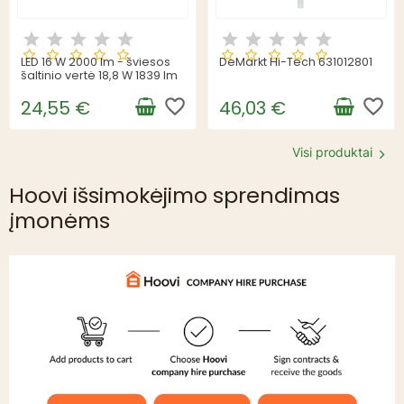
LED 16 W 2000 lm - šviesos
DeMarkt Hi-Tech 631012801
šaltinio vertė 18,8 W 1839 lm
favorite_border
favorite_border
24,55 €
46,03 €
Visi produktai
Hoovi išsimokėjimo sprendimas
įmonėms