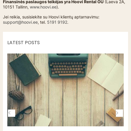
Finansinės paslaugos teikėjas yra Hoovi Rental OÜ
(Laeva 2A,
10151 Tallinn,
www.hoovi.ee
).
Jei reikia, susisiekite su Hoovi klientų aptarnavimu:
support@hoovi.ee
, tel.
5191 9192
.
LATEST POSTS