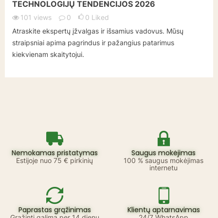
TECHNOLOGIJŲ TENDENCIJOS 2026
101
views
0
0
Liked
Atraskite ekspertų įžvalgas ir išsamius vadovus. Mūsų
straipsniai apima pagrindus ir pažangius patarimus
kiekvienam skaitytojui.
Nemokamas pristatymas
Saugus mokėjimas
Estijoje nuo 75 € pirkinių
100 % saugus mokėjimas
internetu
Paprastas grąžinimas
Klientų aptarnavimas
Grąžinti galima per 14 dienų
24/7 WhatsApp