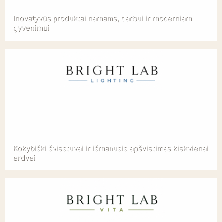
Inovatyvūs produktai namams, darbui ir moderniam
gyvenimui
Kokybiški šviestuvai ir išmanusis apšvietimas kiekvienai
erdvei