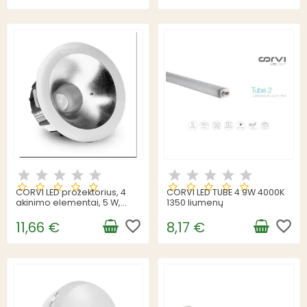
CORVI LED prožektorius, 4
CORVI LED TUBE 4 9W 4000K
akinimo elementai, 5 W,
1350 liumenų
4000 K, 600 liumenų
favorite_border
favorite_border
11,66 €
8,17 €