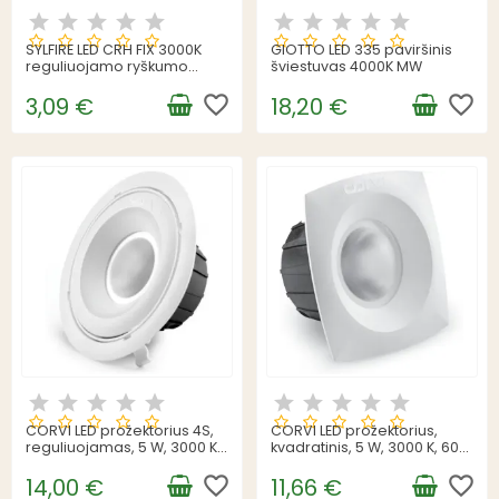
SYLFIRE LED CRH FIX 3000K
GIOTTO LED 335 paviršinis
reguliuojamo ryškumo
šviestuvas 4000K MW
nuolatinės srovės
šviestuvas
favorite_border
favorite_border
3,09 €
18,20 €
CORVI LED prožektorius 4S,
CORVI LED prožektorius,
reguliuojamas, 5 W, 3000 K,
kvadratinis, 5 W, 3000 K, 600
600 liumenų
liumenų, 4Q
favorite_border
favorite_border
14,00 €
11,66 €