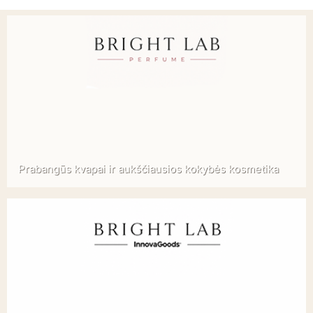
Prabangūs kvapai ir aukščiausios kokybės kosmetika